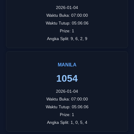
2026-01-04
Waktu Buka: 07:00:00
Waktu Tutup: 05:06:06
Prize: 1
Angka Split: 9, 6, 2, 9
MANILA
1054
2026-01-04
Waktu Buka: 07:00:00
Waktu Tutup: 05:06:06
Prize: 1
Angka Split: 1, 0, 5, 4