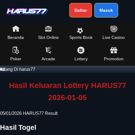
Daftar
Masuk
Beranda
Slot Online
Sports Book
Live Casino
Poker
Arcade
Lottery
Promotion
ang Di harus77
Hasil Keluaran Lottery HARUS77
2026-01-05
05/01/2026
HARUS77 Result
Hasil Togel