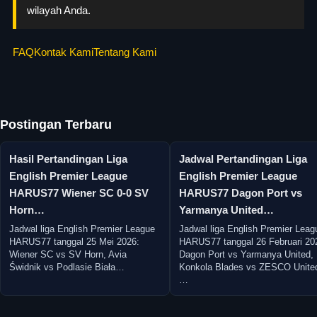
wilayah Anda.
FAQ
Kontak Kami
Tentang Kami
Postingan Terbaru
Hasil Pertandingan Liga
Jadwal Pertandingan Liga
English Premier League
English Premier League
HARUS77 Wiener SC 0-0 SV
HARUS77 Dagon Port vs
Horn…
Yarmanya United…
Jadwal liga English Premier League
Jadwal liga English Premier Leag
HARUS77 tanggal 25 Mei 2026:
HARUS77 tanggal 26 Februari 20
Wiener SC vs SV Horn, Avia
Dagon Port vs Yarmanya United,
Świdnik vs Podlasie Biała…
Konkola Blades vs ZESCO Unite
…