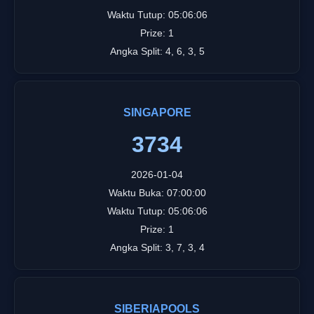
Waktu Tutup: 05:06:06
Prize: 1
Angka Split: 4, 6, 3, 5
SINGAPORE
3734
2026-01-04
Waktu Buka: 07:00:00
Waktu Tutup: 05:06:06
Prize: 1
Angka Split: 3, 7, 3, 4
SIBERIAPOOLS