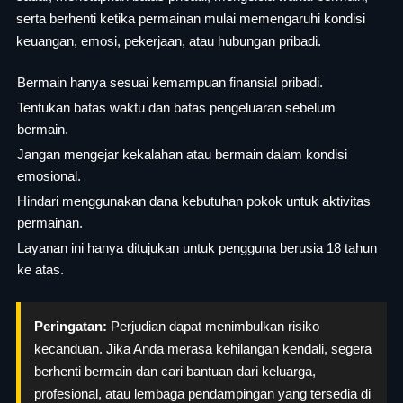
serta berhenti ketika permainan mulai memengaruhi kondisi
keuangan, emosi, pekerjaan, atau hubungan pribadi.
Bermain hanya sesuai kemampuan finansial pribadi.
Tentukan batas waktu dan batas pengeluaran sebelum
bermain.
Jangan mengejar kekalahan atau bermain dalam kondisi
emosional.
Hindari menggunakan dana kebutuhan pokok untuk aktivitas
permainan.
Layanan ini hanya ditujukan untuk pengguna berusia 18 tahun
ke atas.
Peringatan:
Perjudian dapat menimbulkan risiko
kecanduan. Jika Anda merasa kehilangan kendali, segera
berhenti bermain dan cari bantuan dari keluarga,
profesional, atau lembaga pendampingan yang tersedia di