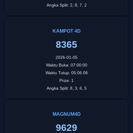
Angka Split: 2, 8, 7, 2
KAMPOT 4D
8365
2026-01-05
Waktu Buka: 07:00:00
Waktu Tutup: 05:06:06
Prize: 1
Angka Split: 8, 3, 6, 5
MAGNUM4D
9629