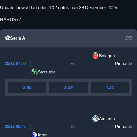
Update jadwal dan odds 1X2 untuk hari 29 Desember 2025.
HARUS77
⚽
Serie A
1
X
2
Bologna
Pinnacle
29/12 07:00
vs
Sassuolo
2.00
3.36
4.31
Atalanta
Pinnacle
29/12 09:45
vs
Inter