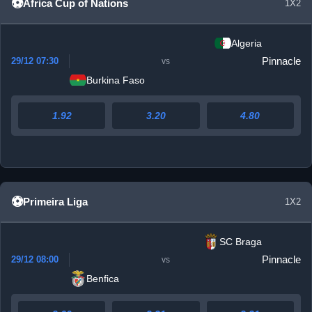
⚽
Africa Cup of Nations
1
X
2
Algeria
Pinnacle
29/12 07:30
vs
Burkina Faso
1.92
3.20
4.80
⚽
Primeira Liga
1
X
2
SC Braga
Pinnacle
29/12 08:00
vs
Benfica