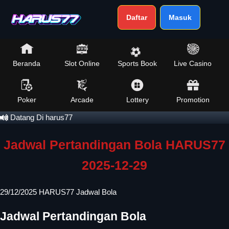
Daftar
Masuk
Beranda
Slot Online
Sports Book
Live Casino
Poker
Arcade
Lottery
Promotion
t Datang Di harus77
Jadwal Pertandingan Bola HARUS77
2025-12-29
29/12/2025
HARUS77 Jadwal Bola
Jadwal Pertandingan Bola