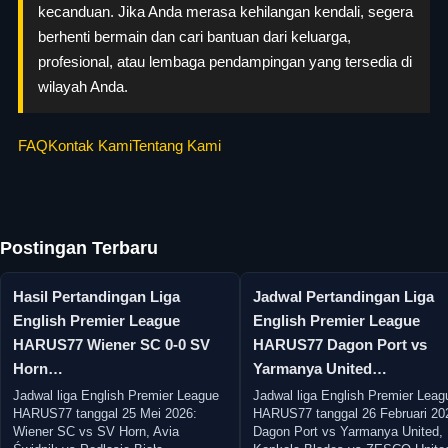
kecanduan. Jika Anda merasa kehilangan kendali, segera
berhenti bermain dan cari bantuan dari keluarga,
profesional, atau lembaga pendampingan yang tersedia di
wilayah Anda.
FAQ
Kontak Kami
Tentang Kami
Postingan Terbaru
Hasil Pertandingan Liga
Jadwal Pertandingan Liga
English Premier League
English Premier League
HARUS77 Wiener SC 0-0 SV
HARUS77 Dagon Port vs
Horn…
Yarmanya United…
Jadwal liga English Premier League
Jadwal liga English Premier Leag
HARUS77 tanggal 25 Mei 2026:
HARUS77 tanggal 26 Februari 20
Wiener SC vs SV Horn, Avia
Dagon Port vs Yarmanya United,