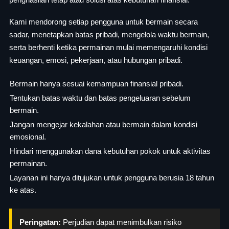
Kami mendorong setiap pengguna untuk bermain secara
sadar, menetapkan batas pribadi, mengelola waktu bermain,
serta berhenti ketika permainan mulai memengaruhi kondisi
keuangan, emosi, pekerjaan, atau hubungan pribadi.
Bermain hanya sesuai kemampuan finansial pribadi.
Tentukan batas waktu dan batas pengeluaran sebelum
bermain.
Jangan mengejar kekalahan atau bermain dalam kondisi
emosional.
Hindari menggunakan dana kebutuhan pokok untuk aktivitas
permainan.
Layanan ini hanya ditujukan untuk pengguna berusia 18 tahun
ke atas.
Peringatan:
Perjudian dapat menimbulkan risiko