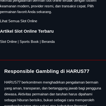
Nikmati pengalaman bermain slot online terbaik dengan sistem
keamanan modern, provider resmi, dan transaksi cepat. Pilih
permainan favorit Anda sekarang.
Lihat Semua Slot Online
Artikel Slot Online Terbaru
Slot Online
|
Sports Book
|
Beranda
Responsible Gambling di HARUS77
HARUS77 berkomitmen menghadirkan pengalaman bermain
yang aman, transparan, dan bertanggung jawab bagi pengguna
dewasa. Aktivitas permainan dan taruhan harus dipahami
sebagai hiburan berisiko, bukan sebagai cara memperoleh
penghasilan tetap atau solusi atas kebutuhan finansial.